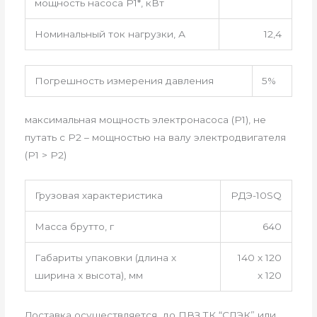
мощность насоса P1*, кВт
Номинальный ток нагрузки, А
12,4
Погрешность измерения давления
5%
максимальная мощность электронасоса (P1), не
путать с P2 – мощностью на валу электродвигателя
(P1 > P2)
Грузовая характеристика
РДЭ-10SQ
Масса брутто, г
640
Габариты упаковки (длина х
140 x 120
ширина х высота), мм
x 120
Доставка осуществляется до ПВЗ ТК “СДЭК” или