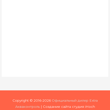
5,690
₽
Реле давления для насоса до 1.5 кВт
РДМ-Некст-6-1.5 Реле
давления монтажника
4,990
₽
Copyright © 2016-2026
Официальный дилер Extra
Акваконтроль
| Создание сайта студия iHoch