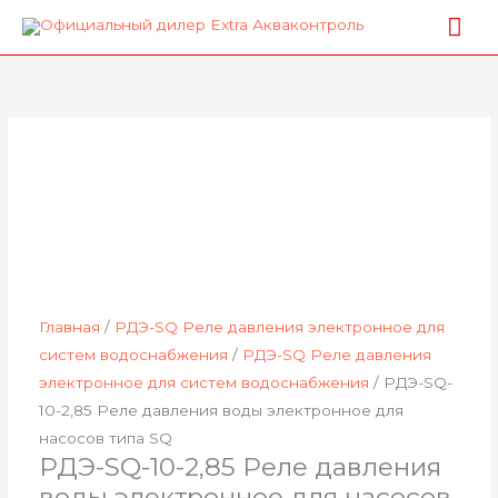
Перейти
Гла
к
ме
Количество
содержимому
товара
РДЭ-
SQ-
10-
2,85
Реле
давления
воды
электронное
Главная
/
РДЭ-SQ Реле давления электронное для
для
систем водоснабжения
/
РДЭ-SQ Реле давления
насосов
электронное для систем водоснабжения
/ РДЭ-SQ-
типа
10-2,85 Реле давления воды электронное для
SQ
насосов типа SQ
РДЭ-SQ-10-2,85 Реле давления
воды электронное для насосов