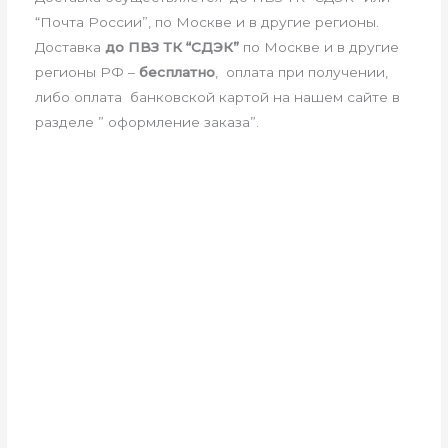
“Почта России”, по Москве и в другие регионы.
Доставка
до ПВЗ ТК “СДЭК”
по Москве и в другие
регионы РФ –
бесплатно
, оплата при получении,
либо оплата банковской картой на нашем сайте в
разделе ” оформление заказа”.
РДЭ с плавным пуском 2,5-3,3кВт, G1/2''
(Установка на трубопровод)
РДЭ-10-3.3-ПП Реле давления
воды электронное с плавным
пуском для насоса
6,990
₽