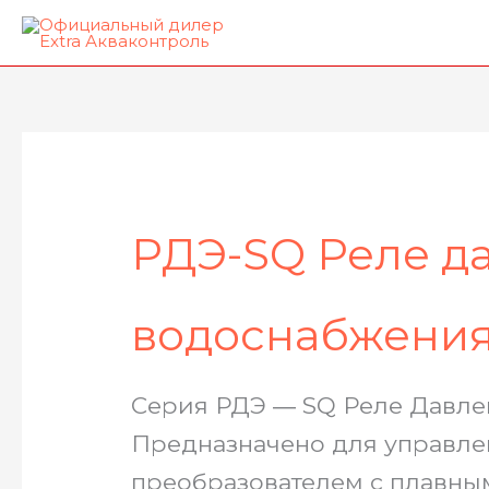
Перейти
к
содержимому
Сортировка:
по
популярности
РДЭ-SQ Реле д
водоснабжени
Серия РДЭ ― SQ Реле Давле
Предназначено для управле
преобразователем с плавны