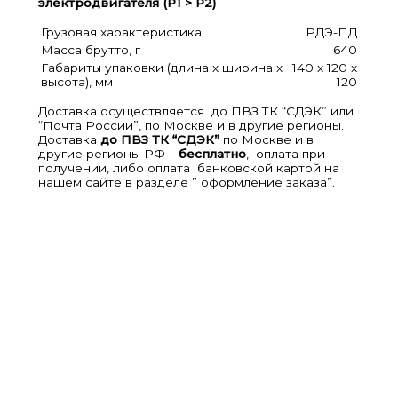
электродвигателя (P1 > P2)
Грузовая характеристика
РДЭ-ПД
Масса брутто, г
640
Габариты упаковки (длина х ширина х
140 x 120 x
высота), мм
120
Доставка осуществляется до ПВЗ ТК “СДЭК” или
“Почта России”, по Москве и в другие регионы.
Доставка
до ПВЗ ТК “СДЭК”
по Москве и в
другие регионы РФ –
бесплатно
, оплата при
получении, либо оплата банковской картой на
нашем сайте в разделе ” оформление заказа”.
РДЭ с плавным пуском 2,5-3,3кВт,
G1/2'' (Установка на трубопровод)
РДЭ-10-3.3-ПП Реле
давления воды