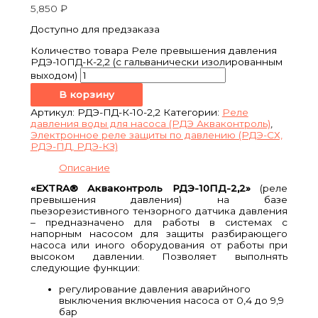
5,850
₽
Доступно для предзаказа
Количество товара Реле превышения давления
РДЭ-10ПД-К-2,2 (с гальванически изолированным
выходом)
В корзину
Артикул:
РДЭ-ПД-К-10-2,2
Категории:
Реле
давления воды для насоса (РДЭ Акваконтроль)
,
Электронное реле защиты по давлению (РДЭ-СХ,
РДЭ-ПД, РДЭ-КЗ)
Описание
«EXTRA® Акваконтроль РДЭ-10ПД-2,2»
(реле
превышения давления) на базе
пьезорезистивного тензорного датчика давления
– предназначено для работы в системах с
напорным насосом для защиты разбирающего
насоса или иного оборудования от работы при
высоком давлении. Позволяет выполнять
следующие функции:
регулирование давления аварийного
выключения включения насоса от 0,4 до 9,9
бар