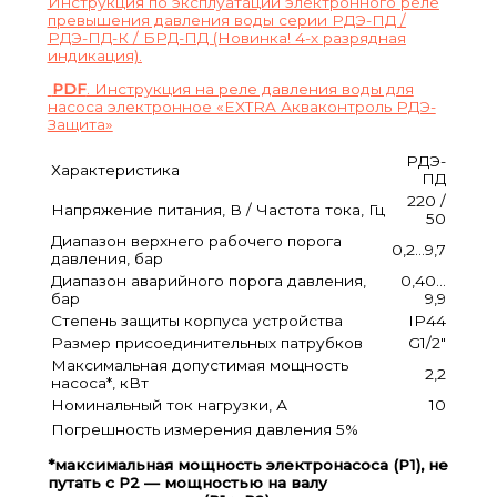
Инструкция по эксплуатации электронного реле
превышения давления воды серии РДЭ-ПД /
РДЭ-ПД-К / БРД-ПД (Новинка! 4-х разрядная
индикация).
PDF
. Инструкция на реле давления воды для
насоса электронное «EXTRA Акваконтроль РДЭ-
Защита»
РДЭ-
Характеристика
ПД
220 /
Напряжение питания, В / Частота тока, Гц
50
Диапазон верхнего рабочего порога
0,2…9,7
давления, бар
Диапазон аварийного порога давления,
0,40…
бар
9,9
Степень защиты корпуса устройства
IP44
Размер присоединительных патрубков
G1/2″
Максимальная допустимая мощность
2,2
насоса*, кВт
Номинальный ток нагрузки, А
10
Погрешность измерения давления
5%
*максимальная мощность электронасоса (P1), не
путать с P2 — мощностью на валу