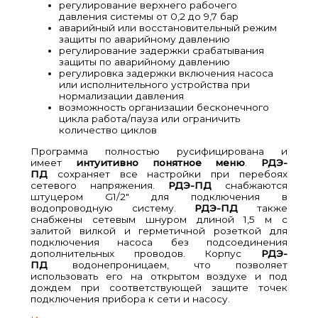
регулирование верхнего рабочего
давления системы от 0,2 до 9,7 бар
аварийный или восстановительный режим
защиты по аварийному давлению
регулирование задержки срабатывания
защиты по аварийному давлению
регулировка задержки включения насоса
или исполнительного устройства при
нормализации давления
возможность организации бесконечного
цикла работа/пауза или ограничить
количество циклов
Программа полностью русифицирована и
имеет
интуитивно понятное меню
.
РДЭ-
ПД
сохраняет все настройки при перебоях
сетевого напряжения.
РДЭ-ПД
снабжаются
штуцером G1/2″ для подключения в
водопроводную систему.
РДЭ-ПД
также
снабжены сетевым шнуром длиной 1,5 м с
залитой вилкой и герметичной розеткой для
подключения насоса без подсоединения
дополнительных проводов. Корпус
РДЭ-
ПД
водонепроницаем, что позволяет
использовать его на открытом воздухе и под
дождем при соответствующей защите точек
подключения прибора к сети и насосу.