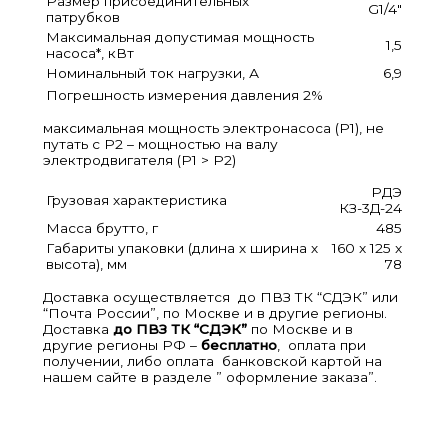
Размер присоединительных
G1/4″
патрубков
Максимальная допустимая мощность
1,5
насоса*, кВт
Номинальный ток нагрузки, А
6,9
Погрешность измерения давления
2%
максимальная мощность электронасоса (P1), не
путать с P2 – мощностью на валу
электродвигателя (P1 > P2)
РДЭ
Грузовая характеристика
КЗ-3Д-24
Масса брутто, г
485
Габариты упаковки (длина х ширина х
160 x 125 x
высота), мм
78
Доставка осуществляется до ПВЗ ТК “СДЭК” или
“Почта России”, по Москве и в другие регионы.
Доставка
до ПВЗ ТК “СДЭК”
по Москве и в
другие регионы РФ –
бесплатно
, оплата при
получении, либо оплата банковской картой на
нашем сайте в разделе ” оформление заказа”.