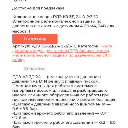
Доступно для предзаказа
Количество товара РДЭ КЗ-3Д-24-0-2/3-10
Электронное реле комплексной защиты по
давлению с выносным датчиком 4-20 мА, 24В для
насоса
В корзину
Артикул:
РДЭ КЗ-3Д-24-0-2/3-10
Категории:
Реле
давления воды для насоса (РДЭ Акваконтроль)
,
Реле комплексной защиты по давлению на DIN
рейку
Описание
РДЭ-КЗ-3Д-24 ― реле защиты по давлению
давления на DIN рейку с плавным пуском.
Предназначены для работы в системах с
напорным насосом для защиты разбирающего
насоса или иного оборудования от работы при
низком или высоком давлении и работы без воды.
-Диапазон давления аварийного выключения ―
0.6 ÷ 9.9 бар
-Диапазон верхнего рабочего давления ― 0.4 ÷
9.7 бар
-Диапазон нижнего рабочего давления ― 0.2 ÷ 6.0
бар