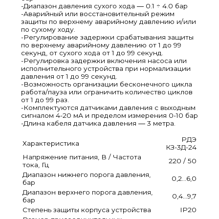
-Диапазон давления сухого хода ― 0.1 ÷ 4.0 бар
-Аварийный или восстановительный режим
защиты по верхнему аварийному давлению и/или
по сухому ходу.
-Регулирование задержки срабатывания защиты
по верхнему аварийному давлению от 1 до 99
секунд, от сухого хода от 1 до 99 секунд.
-Регулировка задержки включения насоса или
исполнительного устройства при нормализации
давления от 1 до 99 секунд.
-Возможность организации бесконечного цикла
работа/пауза или ограничить количество циклов
от 1 до 99 раз.
-Комплектуются датчиками давления с выходным
сигналом 4-20 мА и пределом измерения 0-10 бар
-Длина кабеля датчика давления ― 3 метра.
РДЭ
Характеристика
КЗ-3Д-24
Напряжение питания, В / Частота
220 / 50
тока, Гц
Диапазон нижнего порога давления,
0,2…6,0
бар
Диапазон верхнего порога давления,
0,4…9,7
бар
Степень защиты корпуса устройства
IP20