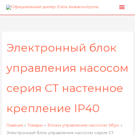
Перейти
Глав
к
мен
Сортировка:
содержимому
по
популярности
Электронный блок
управления насосом
серия СТ настенное
крепление IP40
Главная
Товары
Блоки управления насосом Эбун
Электронный блок управления насосом серия СТ