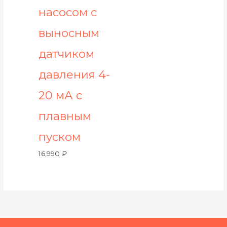
насосом с
выносным
датчиком
давления 4-
20 мА с
плавным
пуском
16,990
₽