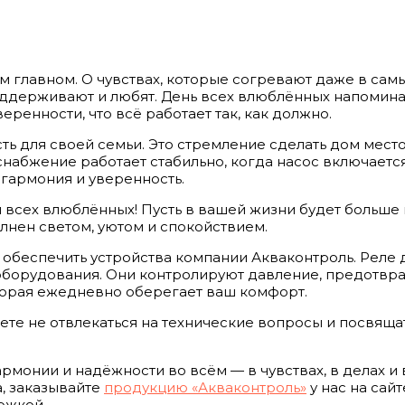
ом главном. О чувствах, которые согревают даже в сам
, поддерживают и любят. День всех влюблённых напомина
веренности, что всё работает так, как должно.
ь для своей семьи. Это стремление сделать дом место
снабжение работает стабильно, когда насос включаетс
гармония и уверенность.
м всех влюблённых! Пусть в вашей жизни будет больше 
лнен светом, уютом и спокойствием.
обеспечить устройства компании
Акваконтроль
. Реле
оборудования. Они контролируют давление, предотвр
оторая ежедневно оберегает ваш комфорт.
ете не отвлекаться на технические вопросы и посвяща
рмонии и надёжности во всём — в чувствах, в делах и 
а, заказывайте
продукцию «Акваконтроль»
у нас на сай
ржкой.