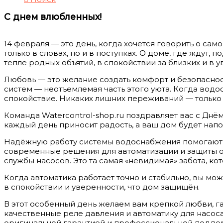
С днем влюбленных!
14 февраля — это день, когда хочется говорить о сам
только в словах, но и в поступках. О доме, где ждут
тепле родных объятий, в спокойствии за близких и в у
Любовь — это желание создать комфорт и безопасност
систем — неотъемлемая часть этого уюта. Когда водо
спокойствие. Никаких лишних переживаний — только 
Команда Watercontrol-shop.ru поздравляет вас с Днё
каждый день приносит радость, а ваш дом будет напо
Надёжную работу системы водоснабжения помогают 
современные решения для автоматизации и защиты 
службы насосов. Это та самая «невидимая» забота, к
Когда автоматика работает точно и стабильно, вы мож
в спокойствии и уверенности, что дом защищён.
В этот особенный день желаем вам крепкой любви, га
качественные реле давления и автоматику для насос
оригинальной гарантией и профессиональной подде