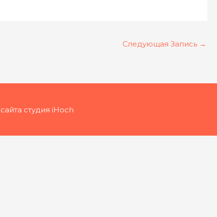
Следующая Запись
→
сайта студия iHoch